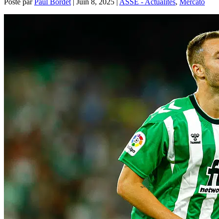
Posté par
Paul Bordet
|
Juin 8, 2025
|
ASSE - Actualités
,
Mercato