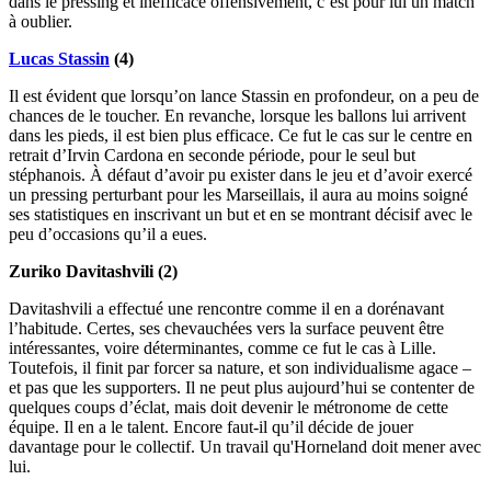
dans le pressing et inefficace offensivement, c’est pour lui un match
à oublier.
Lucas Stassin
(4)
Il est évident que lorsqu’on lance Stassin en profondeur, on a peu de
chances de le toucher. En revanche, lorsque les ballons lui arrivent
dans les pieds, il est bien plus efficace. Ce fut le cas sur le centre en
retrait d’Irvin Cardona en seconde période, pour le seul but
stéphanois. À défaut d’avoir pu exister dans le jeu et d’avoir exercé
un pressing perturbant pour les Marseillais, il aura au moins soigné
ses statistiques en inscrivant un but et en se montrant décisif avec le
peu d’occasions qu’il a eues.
Zuriko Davitashvili (2)
Davitashvili a effectué une rencontre comme il en a dorénavant
l’habitude. Certes, ses chevauchées vers la surface peuvent être
intéressantes, voire déterminantes, comme ce fut le cas à Lille.
Toutefois, il finit par forcer sa nature, et son individualisme agace –
et pas que les supporters. Il ne peut plus aujourd’hui se contenter de
quelques coups d’éclat, mais doit devenir le métronome de cette
équipe. Il en a le talent. Encore faut-il qu’il décide de jouer
davantage pour le collectif. Un travail qu'Horneland doit mener avec
lui.