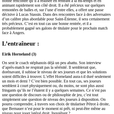
bonne rencontre qu’il a réalisée en rentrant à la mi-temps et en
animant rapidement son côté droit. Il a été précieux sur quelques
remontées de balles et, sur l’une d’entre elles, a offert une passe
décisive à Lucas Stassin. Dans des rencontres face à des adversaires
d’un calibre plus abordable pour Saint-Étienne, il sera certainement
très précieux. C’est en tout cas une bonne rentrée, et il a
probablement gagné ses galons de titulaire pour le prochain match
face à Angers.
L’entraîneur :
Eirik Horneland (3)
On sent le coach stéphanois déjà un peu abattu. Son interview
d’après-match ne respirait pas la sérénité. Il semblerait que,
dorénavant, il subisse le niveau de ses joueurs et que les solutions
soient difficiles à trouver. L’effet Horneland aura-t-il duré seulement
un mois et demi ? C’est bien possible. En tout cas, ses joueurs
semblent à court physiquement ou, du moins, ne sont plus aussi
fringants qu’ils ne l’étaient il y a quelques semaines. Ce n’est pas
une question de discours ou de philosophie de jeu, c’est tout
simplement une question de niveau des joueurs à disposition. On
pourra comprendre, à travers son choix de titulariser Pétrot à droite,
que Bernauer n’est pour le moment ni prêt, ni peut-être même au
niveau pour jouer latéral droit. Inquiétant ?