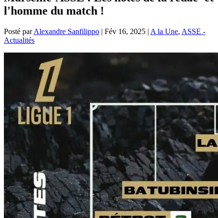
l'homme du match !
Posté par
Alexandre Sanfilippo
|
Fév 16, 2025
|
A la Une
,
ASSE -
Actualités