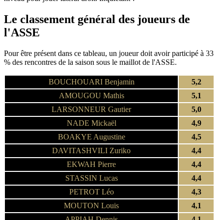
Le classement général des joueurs de
l'ASSE
Pour être présent dans ce tableau, un joueur doit avoir participé à 33
% des rencontres de la saison sous le maillot de l'ASSE.
BOUCHOUARI Benjamin
5,2
AMOUGOU Mathis
5,1
LARSONNEUR Gautier
5,0
NADE Mickaël
4,9
BOAKYE Augustine
4,5
DAVITASHVILI Zuriko
4,4
EKWAH Pierre
4,4
STASSIN Lucas
4,4
PETROT Léo
4,3
MOUTON Louis
4,1
APPIAH Dennis
4,1