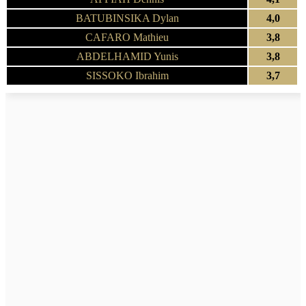
BATUBINSIKA Dylan
4,0
CAFARO Mathieu
3,8
ABDELHAMID Yunis
3,8
SISSOKO Ibrahim
3,7