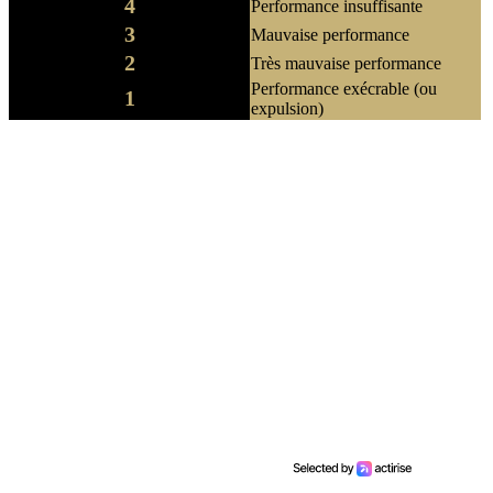
4
Performance insuffisante
3
Mauvaise performance
2
Très mauvaise performance
Performance exécrable (ou
1
expulsion)