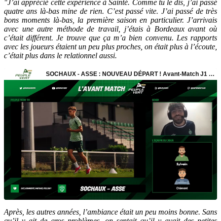
"J’ai apprécié cette expérience à Sainté. Comme tu le dis, j’ai passé
quatre ans là-bas mine de rien. C’est passé vite. J’ai passé de très
bons moments là-bas, la première saison en particulier. J’arrivais
avec une autre méthode de travail, j’étais à Bordeaux avant où
c’était différent. Je trouve que ça m’a bien convenu. Les rapports
avec les joueurs étaient un peu plus proches, on était plus à l’écoute,
c’était plus dans le relationnel aussi.
Après, les autres années, l’ambiance était un peu moins bonne. Sans
qu’il y ait de gros problèmes, on sentait qu’il y avait des petites