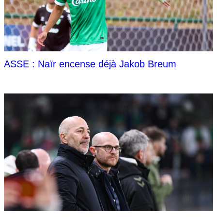
ASSE : Naïr encense déjà Jakob Breum