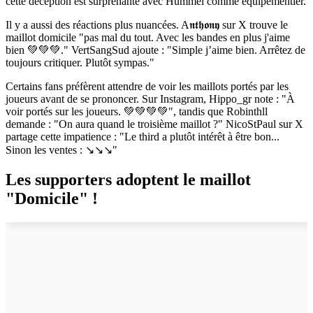
cette déception est surprenante avec Hummel comme équipementier.
Il y a aussi des réactions plus nuancées. A𝖓𝖙𝖍𝖔𝖓𝖞 sur X trouve le
maillot domicile "pas mal du tout. Avec les bandes en plus j'aime
bien 💚💚💚." VertSangSud ajoute : "Simple j’aime bien. Arrêtez de
toujours critiquer. Plutôt sympas."
Certains fans préfèrent attendre de voir les maillots portés par les
joueurs avant de se prononcer. Sur Instagram, Hippo_gr note : "À
voir portés sur les joueurs. 💚💚💚💚", tandis que Robinthll
demande : "On aura quand le troisième maillot ?" NicoStPaul sur X
partage cette impatience : "Le third a plutôt intérêt à être bon...
Sinon les ventes : ↘️↘️↘️"
Les supporters adoptent le maillot
"Domicile" !