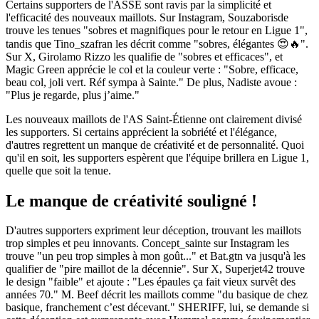
Certains supporters de l'ASSE sont ravis par la simplicité et
l'efficacité des nouveaux maillots. Sur Instagram, Souzaborisde
trouve les tenues "sobres et magnifiques pour le retour en Ligue 1",
tandis que Tino_szafran les décrit comme "sobres, élégantes 😍🔥".
Sur X, Girolamo Rizzo les qualifie de "sobres et efficaces", et
Magic Green apprécie le col et la couleur verte : "Sobre, efficace,
beau col, joli vert. Réf sympa à Sainte." De plus, Nadiste avoue :
"Plus je regarde, plus j’aime."
Les nouveaux maillots de l'AS Saint-Étienne ont clairement divisé
les supporters. Si certains apprécient la sobriété et l'élégance,
d'autres regrettent un manque de créativité et de personnalité. Quoi
qu'il en soit, les supporters espèrent que l'équipe brillera en Ligue 1,
quelle que soit la tenue.
Le manque de créativité souligné !
D'autres supporters expriment leur déception, trouvant les maillots
trop simples et peu innovants. Concept_sainte sur Instagram les
trouve "un peu trop simples à mon goût..." et Bat.gtn va jusqu'à les
qualifier de "pire maillot de la décennie". Sur X, Superjet42 trouve
le design "faible" et ajoute : "Les épaules ça fait vieux survêt des
années 70." M. Beef décrit les maillots comme "du basique de chez
basique, franchement c’est décevant." SHERIFF, lui, se demande si