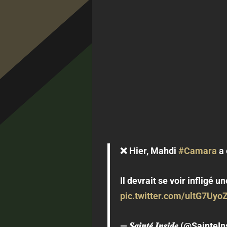
❌ Hier, Mahdi
#Camara
a 
Il devrait se voir inflig
pic.twitter.com/ultG7Uyo
— 𝑺𝒂𝒊𝒏𝒕𝒆́ 𝑰𝒏𝒔𝒊𝒅𝒆 (@Saint