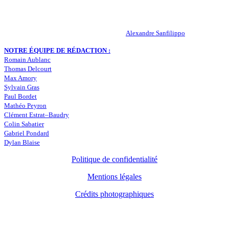
statistiques… Retrouvez tout ce qui concerne votre club de coeur !
RESPONSABLE DE LA PUBLICATION :
Alexandre Sanfilippo
NOTRE ÉQUIPE DE RÉDACTION :
Romain Aublanc
Thomas Delcourt
Max Amory
Sylvain Gras
Paul Bordet
Mathéo Peyron
Clément Estrat–Baudry
Colin Sabatier
Gabriel Pondard
Dylan Blaise
Politique de confidentialité
Mentions légales
Crédits photographiques