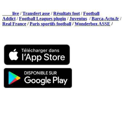
NOS PARTENAIRES
Foot
live
/
Transfert asse
/
Résultats foot
/
Football
Addict
/
Football Leagues plugin
/
Juventus
/
Barca-Actu.fr
/
Real France
/
Paris sportifs football
/
Wonderbox ASSE
/
Appli mobile
QUI SOMMES-NOUS ?
Actualités – ASSE – Foot
Peuple-Vert.fr est un site qui traite l’actualité de l’AS St-Etienne. Les
infos, le mercato, des exclus, les résultats, les classements, les