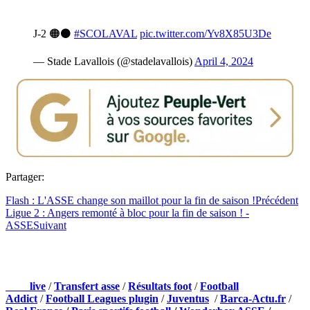
J-2 🟠⚫️
#SCOLAVAL
pic.twitter.com/Yv8X85U3De
— Stade Lavallois (@stadelavallois)
April 4, 2024
Partager:
Flash : L'ASSE change son maillot pour la fin de saison !
Précédent
Ligue 2 : Angers remonté à bloc pour la fin de saison ! -
ASSE
Suivant
NOS PARTENAIRES
Foot
live
/
Transfert asse
/
Résultats foot
/
Football
Addict
/
Football Leagues plugin
/
Juventus
/
Barca-Actu.fr
/