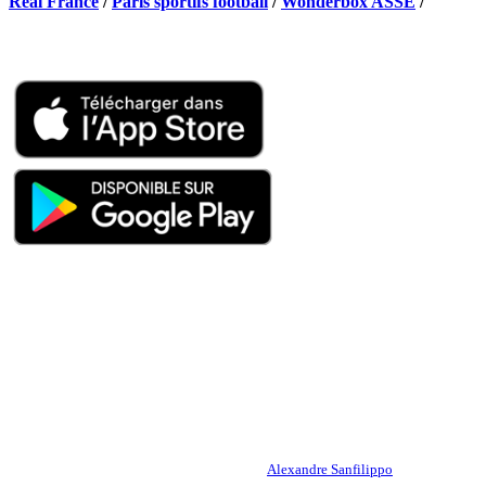
Real France
/
Paris sportifs football
/
Wonderbox ASSE
/
Appli mobile
QUI SOMMES-NOUS ?
Actualités – ASSE – Foot
Peuple-Vert.fr est un site qui traite l’actualité de l’AS St-Etienne. Les
infos, le mercato, des exclus, les résultats, les classements, les
statistiques… Retrouvez tout ce qui concerne votre club de coeur !
RESPONSABLE DE LA PUBLICATION :
Alexandre Sanfilippo