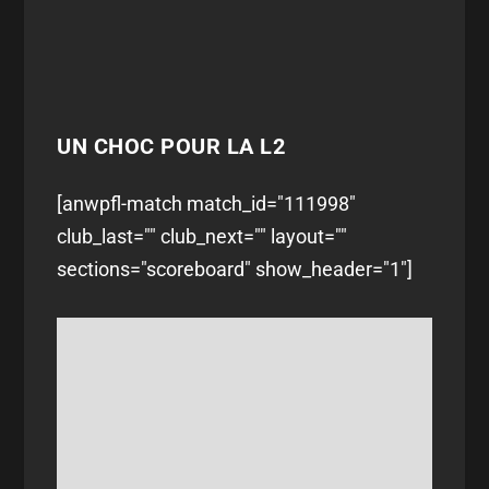
UN CHOC POUR LA L2
[anwpfl-match match_id="111998"
club_last="" club_next="" layout=""
sections="scoreboard" show_header="1"]