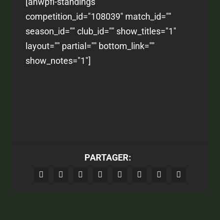
[anwpfl-standings
competition_id="108039" match_id=""
season_id="" club_id="" show_titles="1"
layout="" partial="" bottom_link=""
show_notes="1"]
PARTAGER: