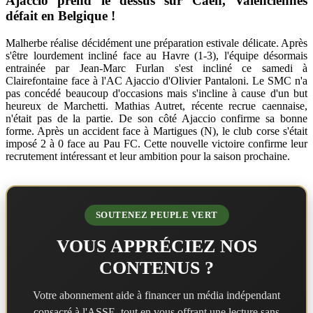
Ajaccio prend le dessus sur Caen, Valenciennes
défait en Belgique !
Malherbe réalise décidément une préparation estivale délicate. Après
s'être lourdement incliné face au Havre (1-3), l'équipe désormais
entrainée par Jean-Marc Furlan s'est incliné ce samedi à
Clairefontaine face à l'AC Ajaccio d'Olivier Pantaloni. Le SMC n'a
pas concédé beaucoup d'occasions mais s'incline à cause d'un but
heureux de Marchetti. Mathias Autret, récente recrue caennaise,
n'était pas de la partie. De son côté Ajaccio confirme sa bonne
forme. Après un accident face à Martigues (N), le club corse s'était
imposé 2 à 0 face au Pau FC. Cette nouvelle victoire confirme leur
recrutement intéressant et leur ambition pour la saison prochaine.
SOUTENEZ PEUPLE VERT
VOUS APPRÉCIEZ NOS
CONTENUS ?
Votre abonnement aide à financer un média indépendant
consacré à l'ASSE, tout en vous offrant une lecture sans