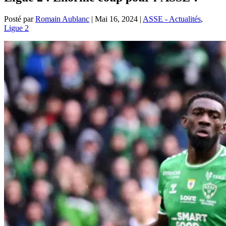
Posté par
Romain Aublanc
|
Mai 16, 2024
|
ASSE - Actualités
,
Ligue 2