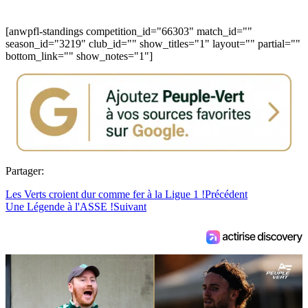
[anwpfl-standings competition_id="66303" match_id=""
season_id="3219" club_id="" show_titles="1" layout="" partial=""
bottom_link="" show_notes="1"]
Partager:
Les Verts croient dur comme fer à la Ligue 1 !
Précédent
Une Légende à l'ASSE !
Suivant