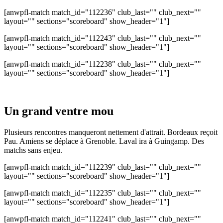
[anwpfl-match match_id="112236" club_last="" club_next=""
layout="" sections="scoreboard" show_header="1"]
[anwpfl-match match_id="112243" club_last="" club_next=""
layout="" sections="scoreboard" show_header="1"]
[anwpfl-match match_id="112238" club_last="" club_next=""
layout="" sections="scoreboard" show_header="1"]
Un grand ventre mou
Plusieurs rencontres manqueront nettement d'attrait. Bordeaux reçoit
Pau. Amiens se déplace à Grenoble. Laval ira à Guingamp. Des
matchs sans enjeu.
[anwpfl-match match_id="112239" club_last="" club_next=""
layout="" sections="scoreboard" show_header="1"]
[anwpfl-match match_id="112235" club_last="" club_next=""
layout="" sections="scoreboard" show_header="1"]
[anwpfl-match match_id="112241" club_last="" club_next=""