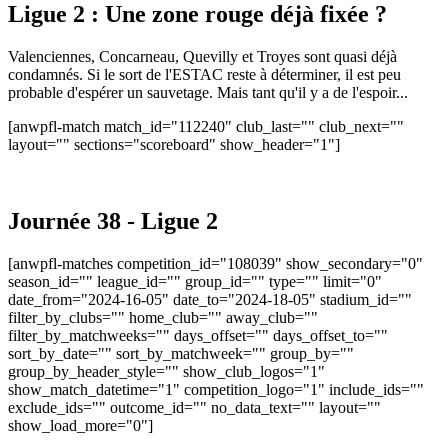
Ligue 2 : Une zone rouge déjà fixée ?
Valenciennes, Concarneau, Quevilly et Troyes sont quasi déjà
condamnés. Si le sort de l'ESTAC reste à déterminer, il est peu
probable d'espérer un sauvetage. Mais tant qu'il y a de l'espoir...
[anwpfl-match match_id="112240" club_last="" club_next=""
layout="" sections="scoreboard" show_header="1"]
Journée 38 - Ligue 2
[anwpfl-matches competition_id="108039" show_secondary="0"
season_id="" league_id="" group_id="" type="" limit="0"
date_from="2024-16-05" date_to="2024-18-05" stadium_id=""
filter_by_clubs="" home_club="" away_club=""
filter_by_matchweeks="" days_offset="" days_offset_to=""
sort_by_date="" sort_by_matchweek="" group_by=""
group_by_header_style="" show_club_logos="1"
show_match_datetime="1" competition_logo="1" include_ids=""
exclude_ids="" outcome_id="" no_data_text="" layout=""
show_load_more="0"]