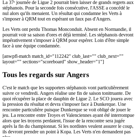
La 37ᵉ journée de Ligue 2 pourrait bien laisser de grands regrets aux
stéphanois. Pour la seconde fois consécutive, l'ASSE a concédé le
nul alors qu'ils menaient. Un résultat qui condamne les Verts à
s'imposer à QRM tout en espérant un faux pas d'Angers.
Les Verts ont perdu Thomas Monconduit. Absent en Normandie, il
pourrait voir sa saison d'ores et déjà terminé. Les stéphanois devront
impérativement s'imposer à QRM pour espérer. Loin d'être simple
face à une équipe condamnée.
[anwpfl-match match_id="112242" club_last="" club_next=""
layout="" sections="scoreboard" show_header="1"]
Tous les regards sur Angers
C'est le match que les supporters stéphanois vont particulièrement
suivre ce vendredi. Angers réalise une fin de saison tonitruante. De
quoi récupérer la place de dauphin de Ligue 2. Le SCO jouera avec
la pression du résultat et devra s'imposer face à Dunkerque. Une
rencontre particulière puisque Dunkerque se voit obligé de jouer le
jeu. La rencontre entre Troyes et Valenciennes ayant été interrompue
alors que les troyens perdaient, l'issue de la rencontre sera jugée
après la fin du championnat. Si les nordistes veulent assurer le coup,
ils devront prendre un point à Kopa. Les Verts n'en demandent pas