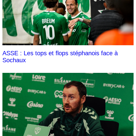
ASSE : Les tops et flops stéphanois face à
Sochaux