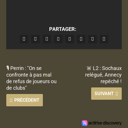
PARTAGER:
🎙 Perrin : "On se
🚨 L2 : Sochaux
confronte à pas mal
relégué, Annecy
de refus de joueurs ou
repêché !
de clubs"
SUIVANT
PRÉCÉDENT