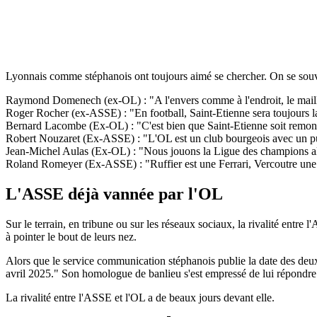
Lyonnais comme stéphanois ont toujours aimé se chercher. On se souvi
Raymond Domenech (ex-OL) : "A l'envers comme à l'endroit, le maill
Roger Rocher (ex-ASSE) : "En football, Saint-Etienne sera toujours la
Bernard Lacombe (Ex-OL) : "C'est bien que Saint-Etienne soit remonté 
Robert Nouzaret (Ex-ASSE) : "L'OL est un club bourgeois avec un pub
Jean-Michel Aulas (Ex-OL) : "Nous jouons la Ligue des champions alor
Roland Romeyer (Ex-ASSE) : "Ruffier est une Ferrari, Vercoutre un
L'ASSE déjà vannée par l'OL
Sur le terrain, en tribune ou sur les réseaux sociaux, la rivalité entr
à pointer le bout de leurs nez.
Alors que le service communication stéphanois publie la date des deux
avril 2025." Son homologue de banlieu s'est empressé de lui répondr
La rivalité entre l'ASSE et l'OL a de beaux jours devant elle.