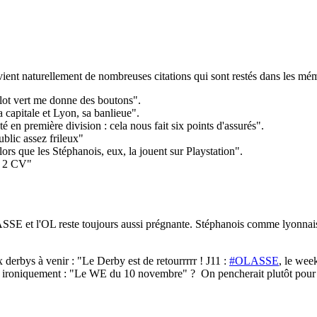
ent naturellement de nombreuses citations qui sont restés dans les mém
ot vert me donne des boutons".
 capitale et Lyon, sa banlieue".
en première division : cela nous fait six points d'assurés".
lic assez frileux"
s que les Stéphanois, eux, la jouent sur Playstation".
e 2 CV"
e l'ASSE et l'OL reste toujours aussi prégnante. Stéphanois comme lyonnai
 derbys à venir : "
Le Derby est de retourrrrr ! J11 :
#OLASSE
, le we
e ironiquement : "Le WE du 10 novembre" ? On pencherait plutôt pour l