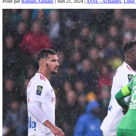
Posté par
Romain Aublanc
|
Juin 21, 2024
|
ASSE - Actualités
,
Ligue