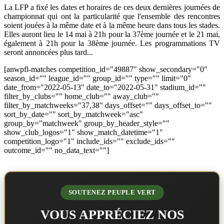
La LFP a fixé les dates et horaires de ces deux dernières journées de
championnat qui ont la particularité que l'ensemble des rencontres
soient jouées à la même date et à la même heure dans tous les stades.
Elles auront lieu le 14 mai à 21h pour la 37ème journée et le 21 mai,
également à 21h pour la 38ème journée. Les programmations TV
seront annoncées plus tard...
[anwpfl-matches competition_id="49887" show_secondary="0"
season_id="" league_id="" group_id="" type="" limit="0"
date_from="2022-05-13" date_to="2022-05-31" stadium_id=""
filter_by_clubs="" home_club="" away_club=""
filter_by_matchweeks="37,38" days_offset="" days_offset_to=""
sort_by_date="" sort_by_matchweek="asc"
group_by="matchweek" group_by_header_style=""
show_club_logos="1" show_match_datetime="1"
competition_logo="1" include_ids="" exclude_ids=""
outcome_id="" no_data_text=""]
SOUTENEZ PEUPLE VERT
VOUS APPRÉCIEZ NOS