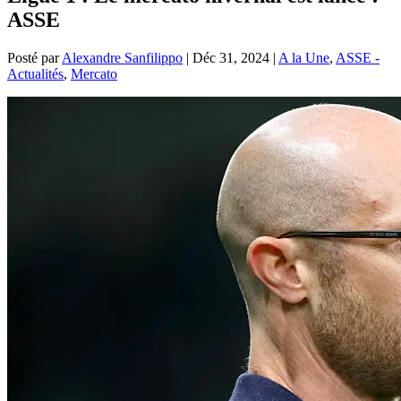
ASSE
Posté par
Alexandre Sanfilippo
|
Déc 31, 2024
|
A la Une
,
ASSE -
Actualités
,
Mercato