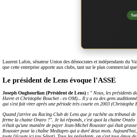
San
Laurent Lafon, sénateur Union des démocrates et indépendants du Val-
que cette entreprise apporte aux clubs, tant sur le plan commercial que
Le président de Lens évoque l'ASSE
Joseph Oughourlian (Président de Lens) :
" Nous, les présidents 
Havre et Christophe Bouchet - ex OM)... Il y a eu des gens auditionné
qui s'est fait virer après une période très courte en 2003 (Christophe B
Quand j'arrive au Racing Club de Lens que je rachète au tribunal de c
ferme la chaine Onzeo ?". Je lui réponds, c'est quoi la chaine Onzéo 
n'était qu'une manière de payer Jean-Michel Roussier qui était grass
Roussier pour la chaîne Mediapro qui a duré deux mois. Aujourd'hui,
toute l'écoute ici (au Sénat). Tous les présidents, on s'est tous émus d