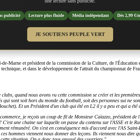
une lecture sans publicité.
s publicité
Lecture plus fluide
Média indépendant
Dès 2,99 €/
JE SOUTIENS PEUPLE VERT
de-Marne et président de la commission de la Culture, de l'Éducation et
 technique, et dans le développement de l'attrait du championnat de Fran
de clubs, quand nous avons vu cette commission se créer et les premiè
s qui sont soit hors du monde du football, soit des personnes sui ne so
ouchet). Et un Président d'un club qui été en L2 il y a peu et qui a été d
ommerce, je reçois un coup de fil de Monsieur Caïazzo, président de l'
? C'est une chaine sur laquelle on passe du contenu sur l'ASSE et le R
ement rémunéré. On s'est en conséquence mis d'accord avec l'AS Saint-E
 ces hommes viennent nous donner des leçons. Ils viennent nous dire q
e cette situation. On a donc tous envoyé des courriers."