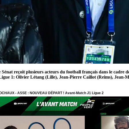
e Sénat reçoit plusieurs acteurs du football français dans le cadre 
igue 1: Olivier Létang (Lille), Jean-Pierre Caillot (Reims), Jean