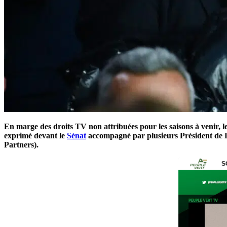
En marge des droits TV non attribuées pour les saisons à venir, l
exprimé devant le
Sénat
accompagné par plusieurs Président de L
Partners).