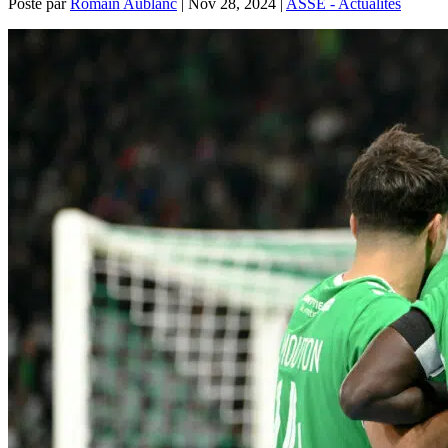
Posté par
Romain Aublanc
|
Nov 28, 2024
|
ASSE - Actualités