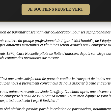
JE SOUTIENS PEUPLE VERT
ion de partenariat scellant leur collaboration pour les sept prochaines
nts routiers du groupe professionnel de Ligue 1 McDonald's, de l’équi
ipes amateurs masculines et féminines seront assurés par l’entreprise s
 1976, Cars Rochette pilote sa flotte d'autocars depuis son siège basé
isés comme des prestations sur mesure.
est une vraie satisfaction de pouvoir confier le transport de toutes n
uipes nous a pleinement convaincus de nous associer à cette entreprise 
ir nos autocars revenir au stade Geoffroy-Guichard après une absence d
 son entreprise à celui de l’AS Saint-Étienne. Toute mon équipe se joint 
s, c’est aussi cela l’esprit forézien !"
el plaisir de prendre part à la création de partenariats, notamment l