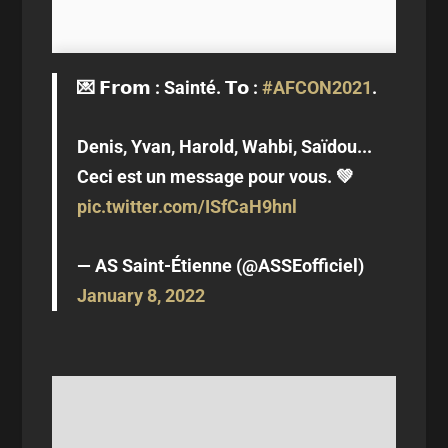
💌 𝗙𝗿𝗼𝗺 : Sainté. 𝗧𝗼 :
#AFCON2021
.
Denis, Yvan, Harold, Wahbi, Saïdou...
Ceci est un message pour vous. 💚
pic.twitter.com/ISfCaH9hnl
— AS Saint-Étienne (@ASSEofficiel)
January 8, 2022