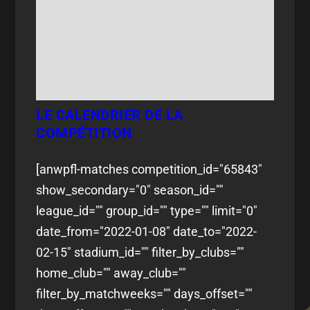
LE CALENDRIER DE LA
COMPÉTITION
[anwpfl-matches competition_id="65843"
show_secondary="0" season_id=""
league_id="" group_id="" type="" limit="0"
date_from="2022-01-08" date_to="2022-
02-15" stadium_id="" filter_by_clubs=""
home_club="" away_club=""
filter_by_matchweeks="" days_offset=""