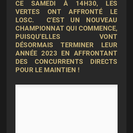
CE SAMEDI À 14H30, LES
VERTES ONT AFFRONTÉ LE
LOSC. C'EST UN NOUVEAU
CHAMPIONNAT QUI COMMENCE,
PUISQU'ELLES VONT
DÉSORMAIS TERMINER LEUR
ANNÉE 2023
EN AFFRONTANT
DES CONCURRENTS DIRECTS
POUR LE MAINTIEN !