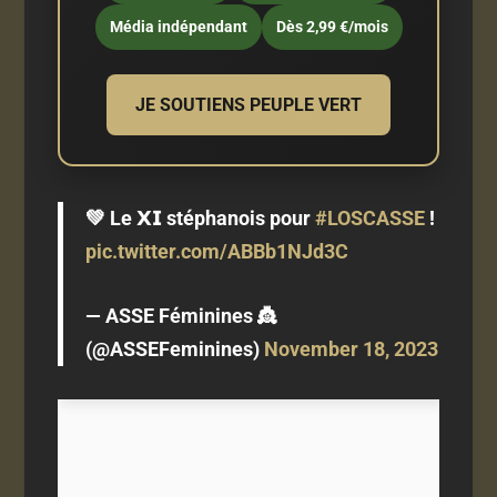
Média indépendant
Dès 2,99 €/mois
JE SOUTIENS PEUPLE VERT
💚 Le 𝗫𝗜 stéphanois pour
#LOSCASSE
!
pic.twitter.com/ABBb1NJd3C
— ASSE Féminines 👸
(@ASSEFeminines)
November 18, 2023