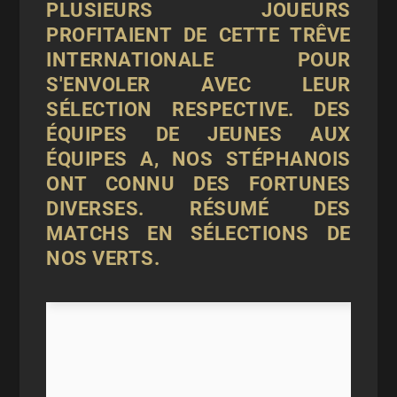
PLUSIEURS JOUEURS
PROFITAIENT DE CETTE TRÊVE
INTERNATIONALE POUR
S'ENVOLER AVEC LEUR
SÉLECTION RESPECTIVE. DES
ÉQUIPES DE JEUNES AUX
ÉQUIPES A, NOS STÉPHANOIS
ONT CONNU DES FORTUNES
DIVERSES. RÉSUMÉ DES
MATCHS EN SÉLECTIONS DE
NOS VERTS.