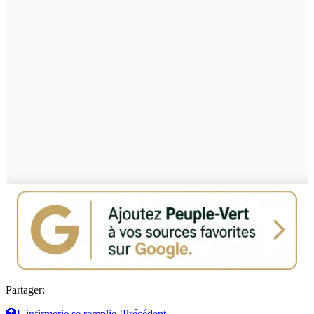
Partager:
🏥L'infirmerie se remplie !
Précédent