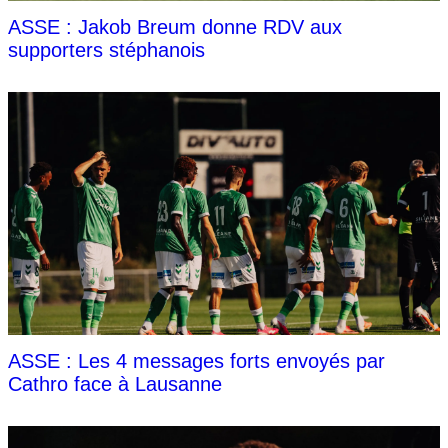
ASSE : Jakob Breum donne RDV aux
supporters stéphanois
ASSE : Les 4 messages forts envoyés par
Cathro face à Lausanne