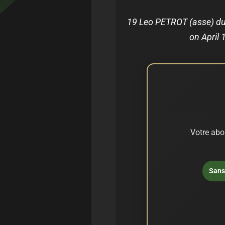
19 Leo PETROT (asse) dur
on April 
Votre abo
Sans 