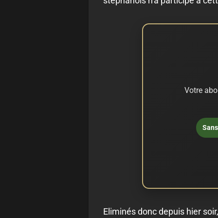
stéphanois n'a participé à cet
Votre abo
Sans 
Eliminés donc depuis hier soi