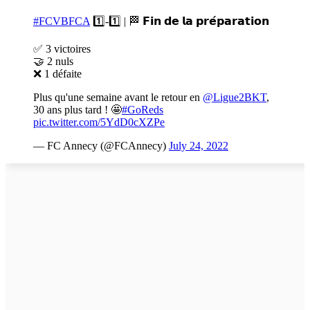
#FCVBFCA
1️⃣-1️⃣ | 🏁 𝗙𝗶𝗻 𝗱𝗲 𝗹𝗮 𝗽𝗿𝗲́𝗽𝗮𝗿𝗮𝘁𝗶𝗼𝗻
✅ 3 victoires
🤝 2 nuls
❌ 1 défaite
Plus qu'une semaine avant le retour en
@Ligue2BKT
,
30 ans plus tard ! 🤩
#GoReds
pic.twitter.com/5YdD0cXZPe
— FC Annecy (@FCAnnecy)
July 24, 2022