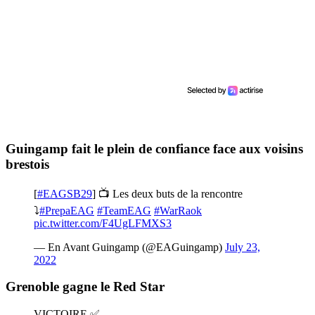
Guingamp fait le plein de confiance face aux voisins
brestois
[
#EAGSB29
] 📺 Les deux buts de la rencontre
⤵️
#PrepaEAG
#TeamEAG
#WarRaok
pic.twitter.com/F4UgLFMXS3
— En Avant Guingamp (@EAGuingamp)
July 23,
2022
Grenoble gagne le Red Star
VICTOIRE ✅