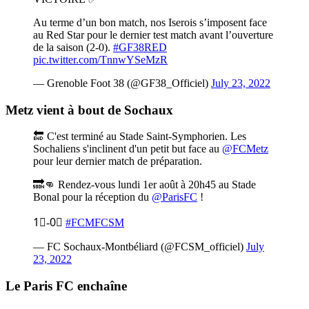
Au terme d’un bon match, nos Iserois s’imposent face
au Red Star pour le dernier test match avant l’ouverture
de la saison (2-0).
#GF38RED
pic.twitter.com/TnnwYSeMzR
— Grenoble Foot 38 (@GF38_Officiel)
July 23, 2022
Metz vient à bout de Sochaux
🔚 C'est terminé au Stade Saint-Symphorien. Les
Sochaliens s'inclinent d'un petit but face au
@FCMetz
pour leur dernier match de préparation.
🔜👊 Rendez-vous lundi 1er août à 20h45 au Stade
Bonal pour la réception du
@ParisFC
!
1⃣-0⃣
#FCMFCSM
— FC Sochaux-Montbéliard (@FCSM_officiel)
July
23, 2022
Le Paris FC enchaîne