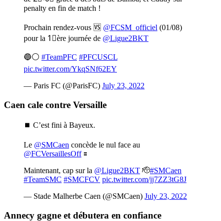
penalty en fin de match !
Prochain rendez-vous 🆚
@FCSM_officiel
(01/08)
pour la 1⃣ère journée de
@Ligue2BKT
🔵⚪
#TeamPFC
#PFCUSCL
pic.twitter.com/YkqSNf62EY
— Paris FC (@ParisFC)
July 23, 2022
Caen cale contre Versaille
⏹ C’est fini à Bayeux.
Le
@SMCaen
concède le nul face au
@FCVersaillesOff
🟰
Maintenant, cap sur la
@Ligue2BKT
🫡
#SMCaen
#TeamSMC
#SMCFCV
pic.twitter.com/jj7ZZ3tG8J
— Stade Malherbe Caen (@SMCaen)
July 23, 2022
Annecy gagne et débutera en confiance