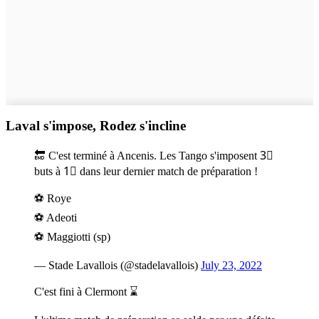
Laval s'impose, Rodez s'incline
🔚 C'est terminé à Ancenis. Les Tango s'imposent 3⃣
buts à 1⃣ dans leur dernier match de préparation !
⚽️ Roye
⚽️ Adeoti
⚽️ Maggiotti (sp)
— Stade Lavallois (@stadelavallois)
July 23, 2022
C'est fini à Clermont ⌛️