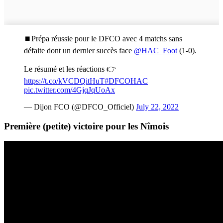
⏹️Prépa réussie pour le DFCO avec 4 matchs sans
défaite dont un dernier succès face
@HAC_Foot
(1-0).
Le résumé et les réactions 👉
https://t.co/kVCDQitHuT
#DFCOHAC
pic.twitter.com/4GjqJqUoAx
— Dijon FCO (@DFCO_Officiel)
July 22, 2022
Première (petite) victoire pour les Nîmois