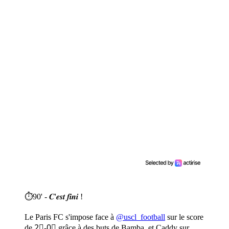
⏱90' - 𝑪'𝒆𝒔𝒕 𝒇𝒊𝒏𝒊 !
Le Paris FC s'impose face à
@uscl_football
sur le score
de 2⃣-0⃣ grâce à des buts de Bamba, et Caddy sur