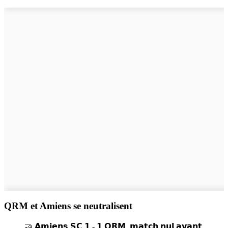
QRM et Amiens se neutralisent
🤝 𝗔𝗺𝗶𝗲𝗻𝘀 𝗦𝗖 𝟭 - 𝟭 𝗤𝗥𝗠, 𝗺𝗮𝘁𝗰𝗵 𝗻𝘂𝗹 𝗮𝘃𝗮𝗻𝘁