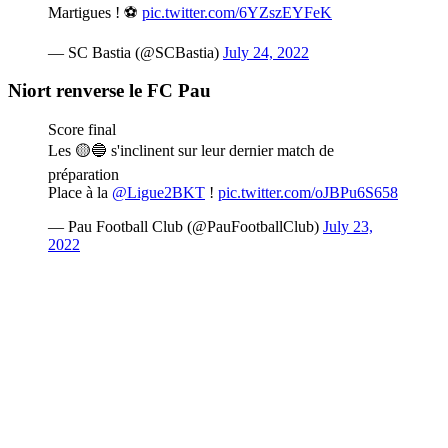
Martigues ! ⚽️
pic.twitter.com/6YZszEYFeK
— SC Bastia (@SCBastia)
July 24, 2022
Niort renverse le FC Pau
Score final
Les 🟡🔵 s'inclinent sur leur dernier match de
préparation
Place à la
@Ligue2BKT
!
pic.twitter.com/oJBPu6S658
— Pau Football Club (@PauFootballClub)
July 23,
2022