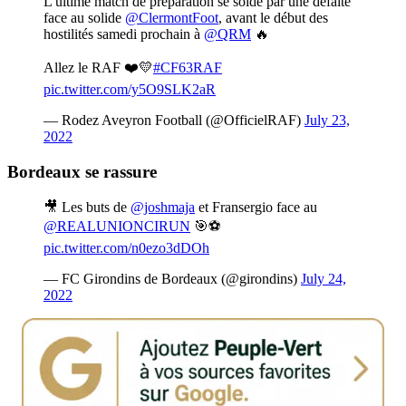
L'ultime match de préparation se solde par une défaite
face au solide
@ClermontFoot
, avant le début des
hostilités samedi prochain à
@QRM
🔥
Allez le RAF ❤️💛
#CF63RAF
pic.twitter.com/y5O9SLK2aR
— Rodez Aveyron Football (@OfficielRAF)
July 23,
2022
Bordeaux se rassure
🎥 Les buts de
@joshmaja
et Fransergio face au
@REALUNIONCIRUN
🎯⚽
pic.twitter.com/n0ezo3dDOh
— FC Girondins de Bordeaux (@girondins)
July 24,
2022