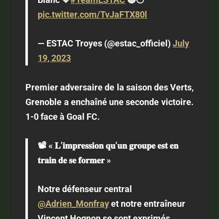
pic.twitter.com/TvJaFTX80l
— ESTAC Troyes (@estac_officiel)
July
19, 2023
Premier adversaire de la saison des Verts,
Grenoble a enchaîné une seconde victoire.
1-0 face à Goal FC.
📽️ « 𝐋’𝐢𝐦𝐩𝐫𝐞𝐬𝐬𝐢𝐨𝐧 𝐪𝐮’𝐮𝐧 𝐠𝐫𝐨𝐮𝐩𝐞 𝐞𝐬𝐭 𝐞𝐧
𝐭𝐫𝐚𝐢𝐧 𝐝𝐞 𝐬𝐞 𝐟𝐨𝐫𝐦𝐞𝐫 »
Notre défenseur central
@Adrien_Monfray
et notre entraîneur
Vincent Hognon se sont exprimés