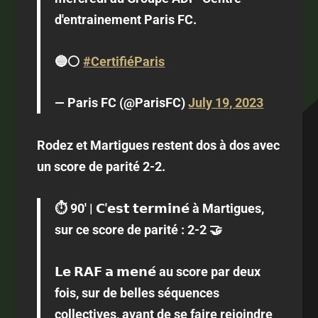
d'entrainement Paris FC.
🔵⚪
#CertifiéParis
— Paris FC (@ParisFC)
July 19, 2023
Rodez et Martigues restent dos à dos avec
un score de parité 2-2.
⏱️ 90' | 𝗖'𝗲𝘀𝘁 𝘁𝗲𝗿𝗺𝗶𝗻𝗲́ à Martigues,
sur ce score de parité : 2-2 🤝
𝗟𝗲 𝗥𝗔𝗙 𝗮 𝗺𝗲𝗻𝗲́ au score par deux
fois, sur de belles séquences
collectives, avant de se faire rejoindre