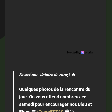
𝑫𝒆𝒖𝒙𝒊è𝒎𝒆 𝒗𝒊𝒄𝒕𝒐𝒊𝒓𝒆 𝒅𝒆 𝒓𝒂𝒏𝒈 ! 🔥
Quelques photos de la rencontre du
jour. On vous attend nombreux ce
samedi pour encourager nos Bleu et
Blanc 💙
#TeamESTAC
🔵⚪️