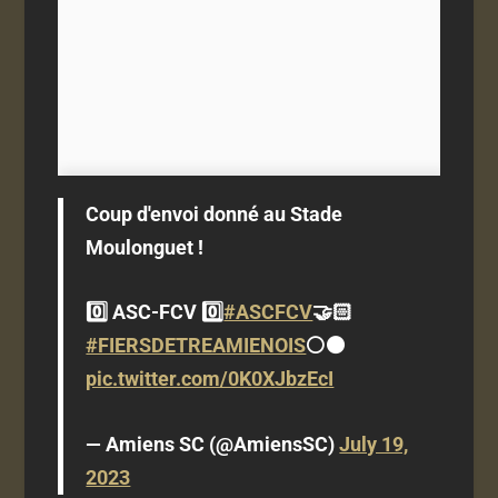
Coup d'envoi donné au Stade
Moulonguet !
0️⃣ ASC-FCV 0️⃣
#ASCFCV
🤝🏻
#FIERSDETREAMIENOIS
⚪️⚫️
pic.twitter.com/0K0XJbzEcI
— Amiens SC (@AmiensSC)
July 19,
2023