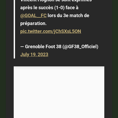
après le succès (1-0) face à
@GOAL__FC
lors du 3e match de
préparation.
pic.twitter.com/jChSXsL5ON
— Grenoble Foot 38 (@GF38_Officiel)
July 19, 2023