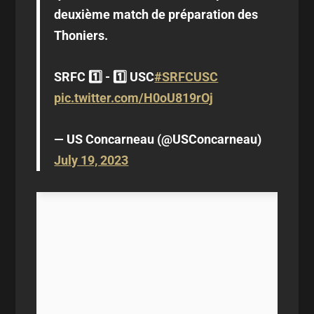
deuxième match de préparation des
Thoniers.
SRFC 1️⃣ - 1️⃣ USC
#SRFCUSC
pic.twitter.com/H0oU819rOj
— US Concarneau (@USConcarneau)
July 19, 2023