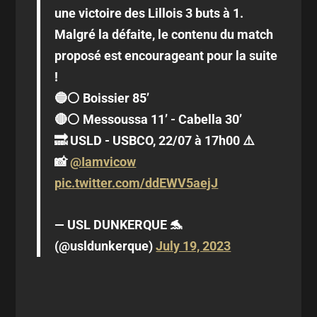
une victoire des Lillois 3 buts à 1.
Malgré la défaite, le contenu du match
proposé est encourageant pour la suite
!
🔵⚪️ Boissier 85’
🔴⚪️ Messoussa 11’ - Cabella 30’
🔜 USLD - USBCO, 22/07 à 17h00 ⚠️
📸
@Iamvicow
pic.twitter.com/ddEWV5aejJ
— USL DUNKERQUE 🐬
(@usldunkerque)
July 19, 2023