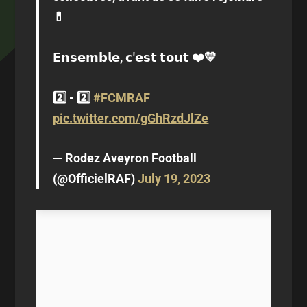
💊
𝗘𝗻𝘀𝗲𝗺𝗯𝗹𝗲, 𝗰'𝗲𝘀𝘁 𝘁𝗼𝘂𝘁 ❤️💛
2️⃣ - 2️⃣
#FCMRAF
pic.twitter.com/gGhRzdJlZe
— Rodez Aveyron Football
(@OfficielRAF)
July 19, 2023