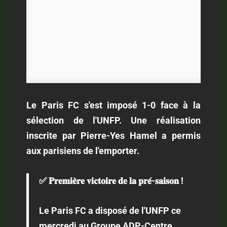
Le Paris FC s'est imposé 1-0 face à la
sélection de l'UNFP. Une réalisation
inscrite par Pierre-Yes Hamel a permis
aux parisiens de l'emporter.
✅ 𝐏𝐫𝐞𝐦𝐢𝐞̀𝐫𝐞 𝐯𝐢𝐜𝐭𝐨𝐢𝐫𝐞 𝐝𝐞 𝐥𝐚 𝐩𝐫𝐞́-𝐬𝐚𝐢𝐬𝐨𝐧 !
Le Paris FC a disposé de l'UNFP ce
mercredi au Groupe ADP-Centre