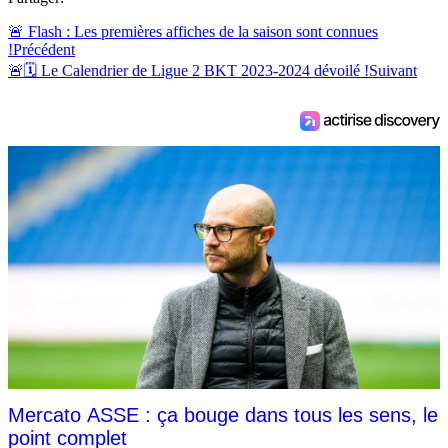
🚨 Flash : Les premières affiches de la saison sont connues
!
Précédent
🚨🗓 Le Calendrier de Ligue 2 BKT 2023-2024 dévoilé !
Suivant
Mercato ASSE : ça bouge dans tous les sens, le
point complet