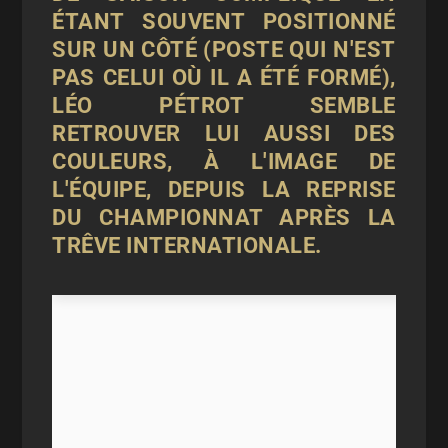
ÉTANT SOUVENT POSITIONNÉ
SUR UN CÔTÉ (POSTE QUI N'EST
PAS CELUI OÙ IL A ÉTÉ FORMÉ),
LÉO PÉTROT SEMBLE
RETROUVER LUI AUSSI DES
COULEURS, À L'IMAGE DE
L'ÉQUIPE, DEPUIS LA REPRISE
DU CHAMPIONNAT APRÈS LA
TRÊVE INTERNATIONALE.