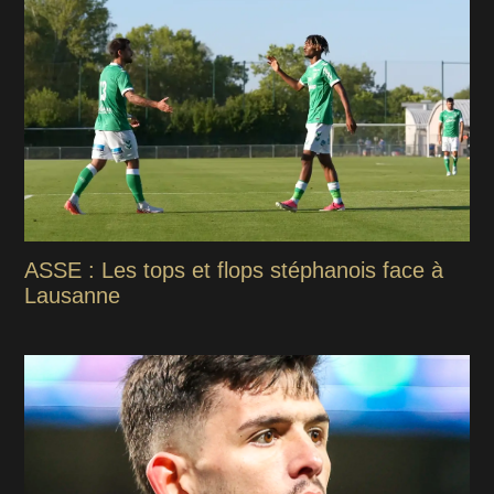
ASSE : Les tops et flops stéphanois face à
Lausanne