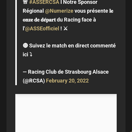
🚨
#ASSERCSA
I Notre Sponsor
Régional
@Numerize
vous présente 𝐥𝐞
𝐨𝐧𝐳𝐞 𝐝𝐞 𝐝𝐞́𝐩𝐚𝐫𝐭 du Racing face à
l'
@ASSEofficiel
! ⚔️
🔴 Suivez le match en direct commenté
ici ⤵️
— Racing Club de Strasbourg Alsace
(@RCSA)
February 20, 2022