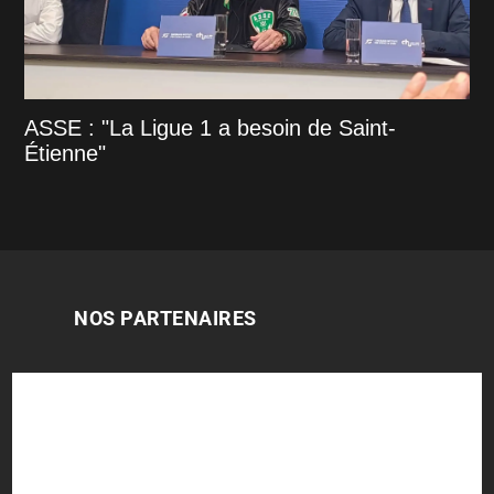
ASSE : "La Ligue 1 a besoin de Saint-
Étienne"
NOS PARTENAIRES
Foot
live
/
Transfert asse
/
Résultats
foot
/
Football Addict
/
Football Leagues
plugin
/
Juventus
/
Barca-Actu.fr
/
Real
France
/
Paris sportifs football
/