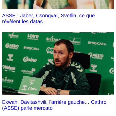
ASSE : Jaber, Csongvaï, Svetlin, ce que
révèlent les datas
Ekwah, Davitashvili, l'arrière gauche... Cathro
(ASSE) parle mercato