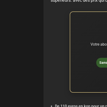
supérieurs. avec des prix qui
Votre abo
Sans 
De 110 euros en kop pour un r