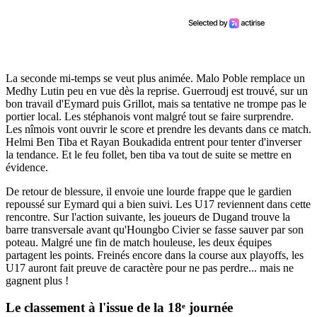
La seconde mi-temps se veut plus animée. Malo Poble remplace un
Medhy Lutin peu en vue dès la reprise. Guerroudj est trouvé, sur un
bon travail d'Eymard puis Grillot, mais sa tentative ne trompe pas le
portier local. Les stéphanois vont malgré tout se faire surprendre.
Les nîmois vont ouvrir le score et prendre les devants dans ce match.
Helmi Ben Tiba et Rayan Boukadida entrent pour tenter d'inverser
la tendance. Et le feu follet, ben tiba va tout de suite se mettre en
évidence.
De retour de blessure, il envoie une lourde frappe que le gardien
repoussé sur Eymard qui a bien suivi. Les U17 reviennent dans cette
rencontre. Sur l'action suivante, les joueurs de Dugand trouve la
barre transversale avant qu'Houngbo Civier se fasse sauver par son
poteau. Malgré une fin de match houleuse, les deux équipes
partagent les points. Freinés encore dans la course aux playoffs, les
U17 auront fait preuve de caractère pour ne pas perdre... mais ne
gagnent plus !
Le classement à l'issue de la 18ᵉ journée