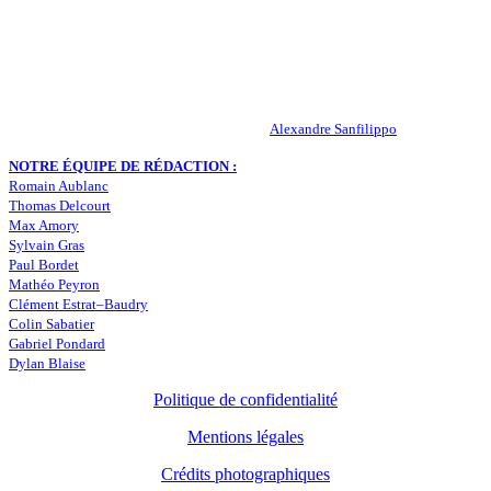
Peuple-Vert.fr est un site qui traite l’actualité de l’AS St-Etienne. Les
infos, le mercato, des exclus, les résultats, les classements, les
statistiques… Retrouvez tout ce qui concerne votre club de coeur !
RESPONSABLE DE LA PUBLICATION :
Alexandre Sanfilippo
NOTRE ÉQUIPE DE RÉDACTION :
Romain Aublanc
Thomas Delcourt
Max Amory
Sylvain Gras
Paul Bordet
Mathéo Peyron
Clément Estrat–Baudry
Colin Sabatier
Gabriel Pondard
Dylan Blaise
Politique de confidentialité
Mentions légales
Crédits photographiques