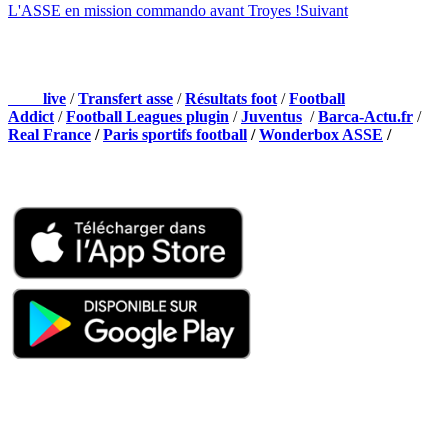
L'ASSE en mission commando avant Troyes !
Suivant
NOS PARTENAIRES
Foot
live
/
Transfert asse
/
Résultats foot
/
Football
Addict
/
Football Leagues plugin
/
Juventus
/
Barca-Actu.fr
/
Real France
/
Paris sportifs football
/
Wonderbox ASSE
/
Appli mobile
QUI SOMMES-NOUS ?
Actualités – ASSE – Foot