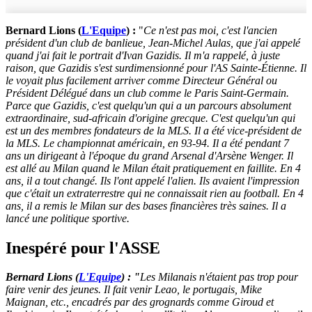
Bernard Lions (
L'Equipe
) :
"
Ce n'est pas moi, c'est l'ancien
président d'un club de banlieue, Jean-Michel Aulas, que j'ai appelé
quand j'ai fait le portrait d'Ivan Gazidis. Il m'a rappelé, à juste
raison, que Gazidis s'est surdimensionné pour l'AS Sainte-Étienne. Il
le voyait plus facilement arriver comme Directeur Général ou
Président Délégué dans un club comme le Paris Saint-Germain.
Parce que Gazidis, c'est quelqu'un qui a un parcours absolument
extraordinaire, sud-africain d'origine grecque. C'est quelqu'un qui
est un des membres fondateurs de la MLS. Il a été vice-président de
la MLS. Le championnat américain, en 93-94. Il a été pendant 7
ans un dirigeant à l'époque du grand Arsenal d'Arsène Wenger. Il
est allé au Milan quand le Milan était pratiquement en faillite. En 4
ans, il a tout changé. Ils l'ont appelé l'alien. Ils avaient l'impression
que c'était un extraterrestre qui ne connaissait rien au football. En 4
ans, il a remis le Milan sur des bases financières très saines. Il a
lancé une politique sportive.
Inespéré pour l'ASSE
Bernard Lions (
L'Equipe
) : "
Les Milanais n'étaient pas trop pour
faire venir des jeunes. Il fait venir Leao, le portugais, Mike
Maignan, etc., encadrés par des grognards comme Giroud et