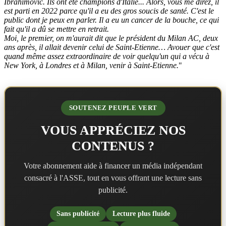
Ibrahimovic. Ils ont été champions d'Italie... Alors, vous me direz, il
est parti en 2022 parce qu'il a eu des gros soucis de santé. C'est le
public dont je peux en parler. Il a eu un cancer de la bouche, ce qui
fait qu'il a dû se mettre en retrait.
Moi, le premier, on m'aurait dit que le président du Milan AC, deux
ans après, il allait devenir celui de Saint-Etienne… Avouer que c'est
quand même assez extraordinaire de voir quelqu'un qui a vécu à
New York, à Londres et à Milan, venir à Saint-Etienne.
"
SOUTENEZ PEUPLE VERT
VOUS APPRÉCIEZ NOS
CONTENUS ?
Votre abonnement aide à financer un média indépendant
consacré à l'ASSE, tout en vous offrant une lecture sans
publicité.
Sans publicité
Lecture plus fluide