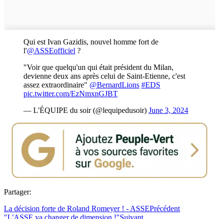
Qui est Ivan Gazidis, nouvel homme fort de
l'
@ASSEofficiel
?
"Voir que quelqu'un qui était président du Milan,
devienne deux ans après celui de Saint-Etienne, c'est
assez extraordinaire"
@BernardLions
#EDS
pic.twitter.com/EzNmxnGJBT
— L'ÉQUIPE du soir (@lequipedusoir)
June 3, 2024
Partager:
La décision forte de Roland Romeyer ! - ASSE
Précédent
"L'ASSE va changer de dimension !"
Suivant