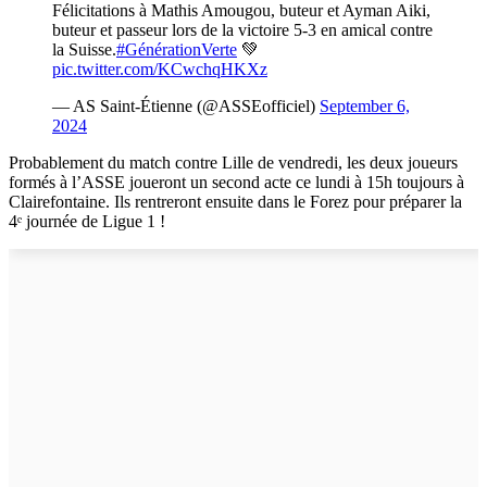
Félicitations à Mathis Amougou, buteur et Ayman Aiki,
buteur et passeur lors de la victoire 5-3 en amical contre
la Suisse.
#GénérationVerte
💚
pic.twitter.com/KCwchqHKXz
— AS Saint-Étienne (@ASSEofficiel)
September 6,
2024
Probablement du match contre Lille de vendredi, les deux joueurs
formés à l’ASSE joueront un second acte ce lundi à 15h toujours à
Clairefontaine. Ils rentreront ensuite dans le Forez pour préparer la
4ᵉ journée de Ligue 1 !