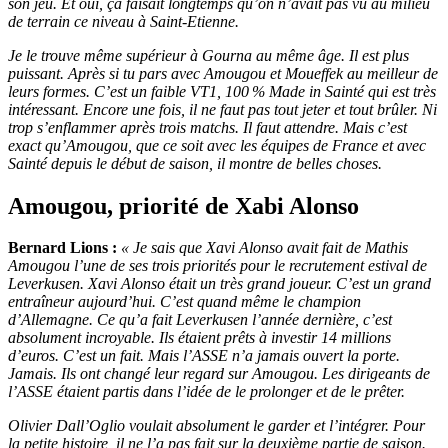
son jeu. Et oui, ça faisait longtemps qu’on n’avait pas vu au milieu
de terrain ce niveau à Saint-Etienne.
Je le trouve même supérieur à Gourna au même âge. Il est plus
puissant. Après si tu pars avec Amougou et Moueffek au meilleur de
leurs formes. C’est un faible VT1, 100 % Made in Sainté qui est très
intéressant. Encore une fois, il ne faut pas tout jeter et tout brûler. Ni
trop s’enflammer après trois matchs. Il faut attendre. Mais c’est
exact qu’Amougou, que ce soit avec les équipes de France et avec
Sainté depuis le début de saison, il montre de belles choses.
Amougou, priorité de Xabi Alonso
Bernard Lions :
« Je sais que Xavi Alonso avait fait de Mathis
Amougou l’une de ses trois priorités pour le recrutement estival de
Leverkusen. Xavi Alonso était un très grand joueur. C’est un grand
entraîneur aujourd’hui. C’est quand même le champion
d’Allemagne. Ce qu’a fait Leverkusen l’année dernière, c’est
absolument incroyable. Ils étaient prêts à investir 14 millions
d’euros. C’est un fait. Mais l’ASSE n’a jamais ouvert la porte.
Jamais. Ils ont changé leur regard sur Amougou. Les dirigeants de
l’ASSE étaient partis dans l’idée de le prolonger et de le prêter.
Olivier Dall’Oglio voulait absolument le garder et l’intégrer. Pour
la petite histoire, il ne l’a pas fait sur la deuxième partie de saison.