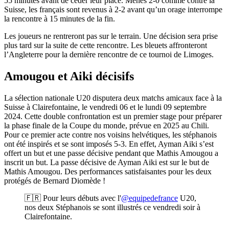
55 minutes avant de céder leur place. Menés 2-0 comme contre la
Suisse, les français sont revenus à 2-2 avant qu’un orage interrompe
la rencontre à 15 minutes de la fin.
Les joueurs ne rentreront pas sur le terrain. Une décision sera prise
plus tard sur la suite de cette rencontre. Les bleuets affronteront
l’Angleterre pour la dernière rencontre de ce tournoi de Limoges.
Amougou et Aiki décisifs
La sélection nationale U20 disputera deux matchs amicaux face à la
Suisse à Clairefontaine, le vendredi 06 et le lundi 09 septembre
2024. Cette double confrontation est un premier stage pour préparer
la phase finale de la Coupe du monde, prévue en 2025 au Chili.
Pour ce premier acte contre nos voisins helvétiques, les stéphanois
ont été inspirés et se sont imposés 5-3. En effet, Ayman Aiki s’est
offert un but et une passe décisive pendant que Mathis Amougou a
inscrit un but. La passe décisive de Ayman Aiki est sur le but de
Mathis Amougou. Des performances satisfaisantes pour les deux
protégés de Bernard Diomède !
🇫🇷 Pour leurs débuts avec l'
@equipedefrance
U20,
nos deux Stéphanois se sont illustrés ce vendredi soir à
Clairefontaine.