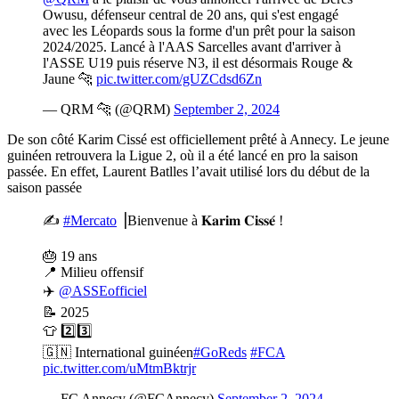
Owusu, défenseur central de 20 ans, qui s'est engagé
avec les Léopards sous la forme d'un prêt pour la saison
2024/2025. Lancé à l'AAS Sarcelles avant d'arriver à
l'ASSE U19 puis réserve N3, il est désormais Rouge &
Jaune 🐆
pic.twitter.com/gUZCdsd6Zn
— QRM 🐆 (@QRM)
September 2, 2024
De son côté Karim Cissé est officiellement prêté à Annecy. Le jeune
guinéen retrouvera la Ligue 2, où il a été lancé en pro la saison
passée. En effet, Laurent Batlles l’avait utilisé lors du début de la
saison passée
✍️
#Mercato
⎥Bienvenue à 𝐊𝐚𝐫𝐢𝐦 𝐂𝐢𝐬𝐬𝐞́ !
🎂 19 ans
📍 Milieu offensif
✈️
@ASSEofficiel
📝 2025
👕 2️⃣3️⃣
🇬🇳 International guinéen
#GoReds
#FCA
pic.twitter.com/uMtmBktrjr
— FC Annecy (@FCAnnecy)
September 2, 2024