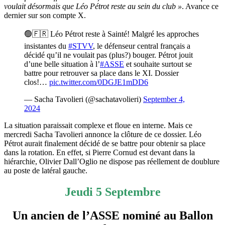
voulait désormais que Léo Pétrot reste au sein du club »
. Avance ce
dernier sur son compte X.
🟢🇫🇷 Léo Pétrot reste à Sainté! Malgré les approches
insistantes du
#STVV
, le défenseur central français a
décidé qu’il ne voulait pas (plus?) bouger. Pétrot jouit
d’une belle situation à l’
#ASSE
et souhaite surtout se
battre pour retrouver sa place dans le XI. Dossier
clos!…
pic.twitter.com/0DGJE1mDD6
— Sacha Tavolieri (@sachatavolieri)
September 4,
2024
La situation paraissait complexe et floue en interne. Mais ce
mercredi Sacha Tavolieri annonce la clôture de ce dossier. Léo
Pétrot aurait finalement décidé de se battre pour obtenir sa place
dans la rotation. En effet, si Pierre Cornud est devant dans la
hiérarchie, Olivier Dall’Oglio ne dispose pas réellement de doublure
au poste de latéral gauche.
Jeudi 5 Septembre
Un ancien de l’ASSE nominé au Ballon