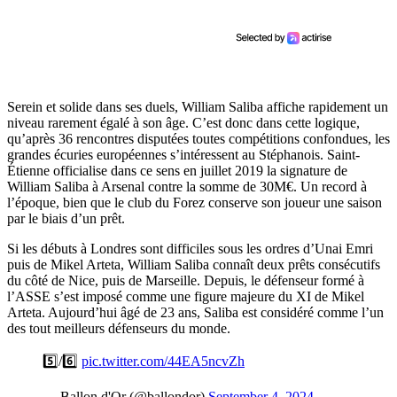
Serein et solide dans ses duels, William Saliba affiche rapidement un
niveau rarement égalé à son âge. C’est donc dans cette logique,
qu’après 36 rencontres disputées toutes compétitions confondues, les
grandes écuries européennes s’intéressent au Stéphanois. Saint-
Étienne officialise dans ce sens en juillet 2019 la signature de
William Saliba à Arsenal contre la somme de 30M€. Un record à
l’époque, bien que le club du Forez conserve son joueur une saison
par le biais d’un prêt.
Si les débuts à Londres sont difficiles sous les ordres d’Unai Emri
puis de Mikel Arteta, William Saliba connaît deux prêts consécutifs
du côté de Nice, puis de Marseille. Depuis, le défenseur formé à
l’ASSE s’est imposé comme une figure majeure du XI de Mikel
Arteta. Aujourd’hui âgé de 23 ans, Saliba est considéré comme l’un
des tout meilleurs défenseurs du monde.
5️⃣/6️⃣
pic.twitter.com/44EA5ncvZh
— Ballon d'Or (@ballondor)
September 4, 2024