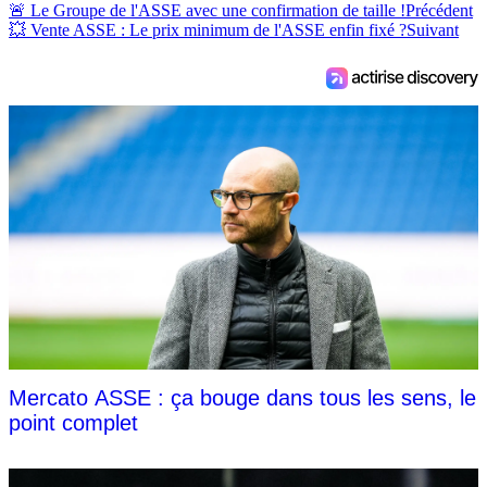
🚨 Le Groupe de l'ASSE avec une confirmation de taille !
Précédent
💥 Vente ASSE : Le prix minimum de l'ASSE enfin fixé ?
Suivant
Mercato ASSE : ça bouge dans tous les sens, le
point complet