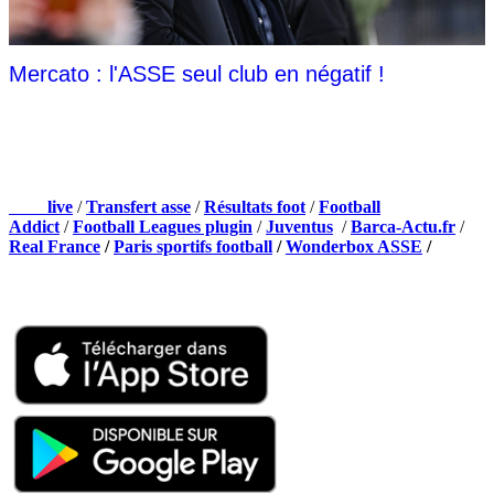
Mercato : l'ASSE seul club en négatif !
NOS PARTENAIRES
Foot
live
/
Transfert asse
/
Résultats foot
/
Football
Addict
/
Football Leagues plugin
/
Juventus
/
Barca-Actu.fr
/
Real France
/
Paris sportifs football
/
Wonderbox ASSE
/
Appli mobile