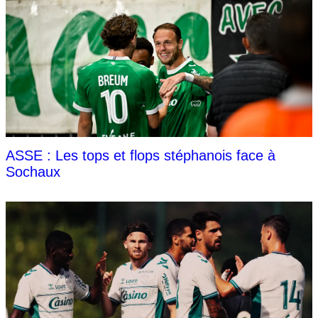
ASSE : Les tops et flops stéphanois face à
Sochaux