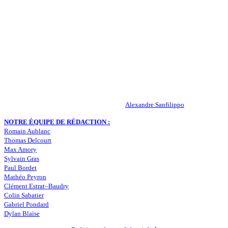
QUI SOMMES-NOUS ?
Actualités – ASSE – Foot
Peuple-Vert.fr est un site qui traite l’actualité de l’AS St-Etienne. Les
infos, le mercato, des exclus, les résultats, les classements, les
statistiques… Retrouvez tout ce qui concerne votre club de coeur !
RESPONSABLE DE LA PUBLICATION :
Alexandre Sanfilippo
NOTRE ÉQUIPE DE RÉDACTION :
Romain Aublanc
Thomas Delcourt
Max Amory
Sylvain Gras
Paul Bordet
Mathéo Peyron
Clément Estrat–Baudry
Colin Sabatier
Gabriel Pondard
Dylan Blaise