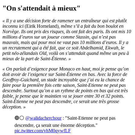
"On s'attendait à mieux"
« Il y a une décision forte de ramener un entraîneur qui est plutôt
inconnu ici
(Eirik Horneland)
, même s’il a fait du bon boulot en
Norvège. Ils ont pris des risques, ils ont fait des paris. Ils ont mis 10
millions d’euros sur un joueur comme Stassin, qui n’est pas
mauvais, mais qui pour moi ne vaut pas 10 millions d’euros. Il y a
un recrutement qui a été fait, que ce soit Abdelhamid, Ekwah, le
petit néo-zélandais Old, voilà on s’attendait quand même un peu à
mieux de la part de Saint-Étienne. »
« On parlait d’exigence pour Monaco en haut, moi je pense qu’on
doit avoir de l’exigence sur Saint-Étienne en bas. Avec la force de
Geoffroy-Guichard, un stade incroyable que j’ai eu la chance de
faire pour la première fois cette saison, Saint-Etienne ne peut pas
descendre. Surtout qu’on a un rythme de points en bas qui est très
faible, je pense que le maintien va se jouer entre 30 et 32 points.
Saint-Étienne ne peut pas descendre, ce serait une très grosse
déception. »
🟢⚪
@walidacherchour
: "Saint-Etienne ne peut pas
descendre, ça serait une énorme déception."
pic.twitter.com/vhM0qywfLF