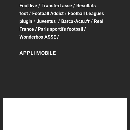
Foot
live
/
Transfert asse
/
Résultats
foot
/
Football Addict
/
Football Leagues
plugin
/
Juventus
/
Barca-Actu.fr
/
Real
France
/
Paris sportifs football
/
Wonderbox ASSE
/
APPLI MOBILE
QUI SOMMES-NOUS ?