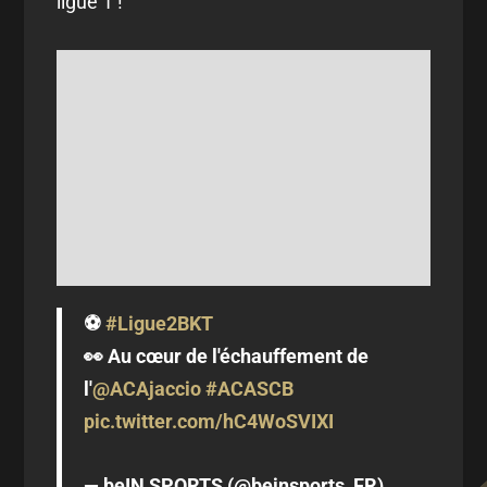
ligue 1 !
⚽️
#Ligue2BKT
👀 Au cœur de l'échauffement de
l'
@ACAjaccio
#ACASCB
pic.twitter.com/hC4WoSVIXI
— beIN SPORTS (@beinsports_FR)