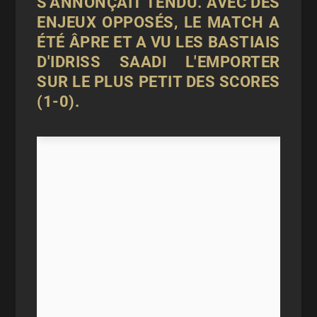
S'ANNONÇAIT TENDU. AVEC DES
ENJEUX OPPOSÉS, LE MATCH A
ÉTÉ ÂPRE ET A VU LES BASTIAIS
D'IDRISS SAADI L'EMPORTER
SUR LE PLUS PETIT DES SCORES
(1-0).