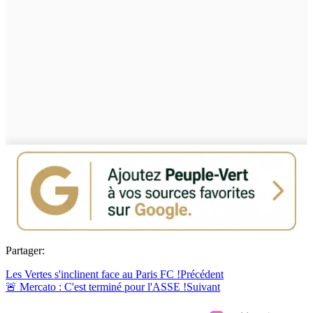
Partager:
Les Vertes s'inclinent face au Paris FC !
Précédent
🚨 Mercato : C'est terminé pour l'ASSE !
Suivant