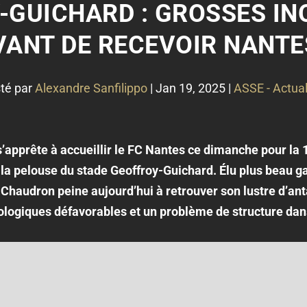
-GUICHARD : GROSSES IN
VANT DE RECEVOIR NANTES
té par
Alexandre Sanfilippo
|
Jan 19, 2025
|
ASSE - Actual
s’apprête à accueillir le FC Nantes ce dimanche pour la 
e la pelouse du stade Geoffroy-Guichard. Élu plus beau g
u Chaudron peine aujourd’hui à retrouver son lustre d’an
rologiques défavorables et un problème de structure dan