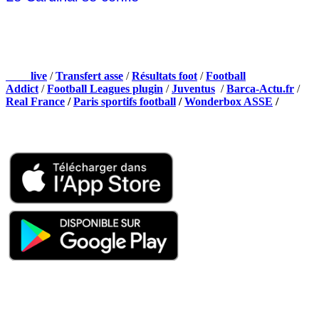
NOS PARTENAIRES
Foot
live
/
Transfert asse
/
Résultats foot
/
Football
Addict
/
Football Leagues plugin
/
Juventus
/
Barca-Actu.fr
/
Real France
/
Paris sportifs football
/
Wonderbox ASSE
/
Appli mobile
QUI SOMMES-NOUS ?
Actualités – ASSE – Foot