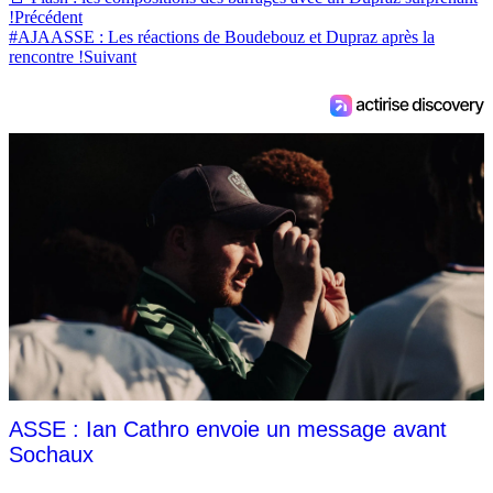
!
Précédent
#AJAASSE : Les réactions de Boudebouz et Dupraz après la
rencontre !
Suivant
ASSE : Ian Cathro envoie un message avant
Sochaux