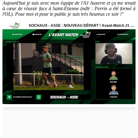
Aujourd'hui je suis avec mon équipe de l'AJ Auxerre et ça me tenait
à cœur de réussir face à Saint-Étienne (ndlr : Perrin a été formé à
l'OL). Pour moi et pour le public je suis très heureux ce soir !"