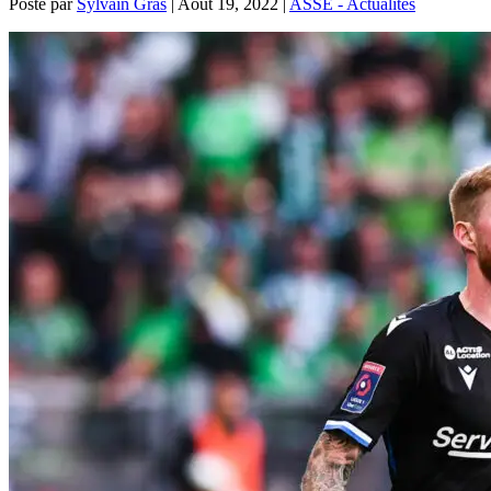
Posté par
Sylvain Gras
|
Août 19, 2022
|
ASSE - Actualités