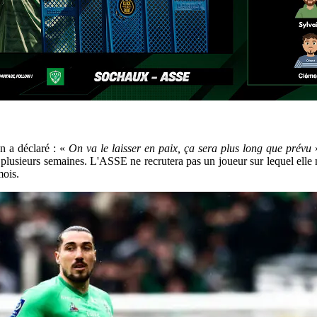
n a déclaré : «
On va le laisser en paix, ça sera plus long que prévu
 pour plusieurs semaines. L'ASSE ne recrutera pas un joueur sur lequel e
mois.