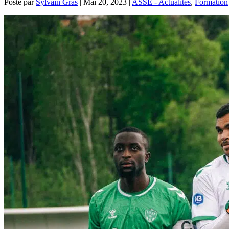
Posté par
Sylvain Gras
|
Mai 20, 2023
|
ASSE - Actualités
,
Formation