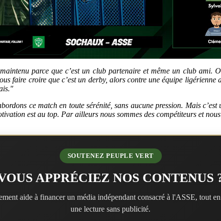
aintenu parce que c’est un club partenaire et même un club ami. On 
s faire croire que c’est un derby, alors contre une équipe ligérienne a
ais."
 abordons ce match en toute sérénité, sans aucune pression. Mais c’est u
otivation est au top. Par ailleurs nous sommes des compétiteurs et nous
SOUTENEZ PEUPLE VERT
VOUS APPRÉCIEZ NOS CONTENUS 
ment aide à financer un média indépendant consacré à l'ASSE, tout en
une lecture sans publicité.