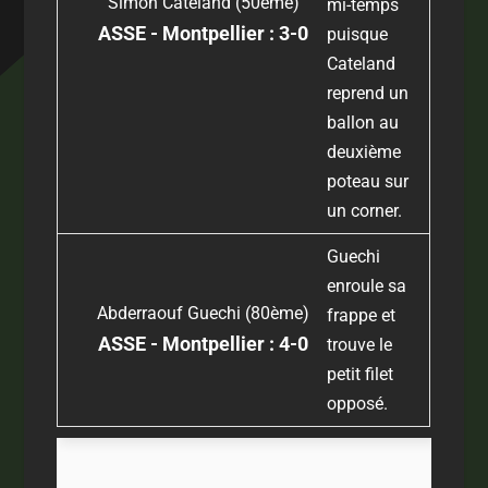
Simon Cateland (50ème)
mi-temps
ASSE - Montpellier : 3-0
puisque
Cateland
reprend un
ballon au
deuxième
poteau sur
un corner.
Guechi
enroule sa
Abderraouf Guechi (80ème)
frappe et
ASSE - Montpellier : 4-0
trouve le
petit filet
opposé.