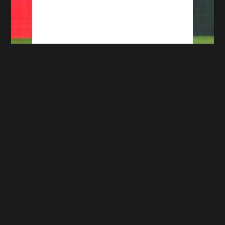
ASSE : les révélations du père de Léo Pétrot
sur son fils