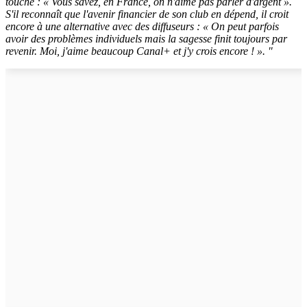
touche : « Vous savez, en France, on n'aime pas parler d'argent ».
S'il reconnaît que l'avenir financier de son club en dépend, il croit
encore à une alternative avec des diffuseurs : « On peut parfois
avoir des problèmes individuels mais la sagesse finit toujours par
revenir. Moi, j'aime beaucoup Canal+ et j'y crois encore ! ». "