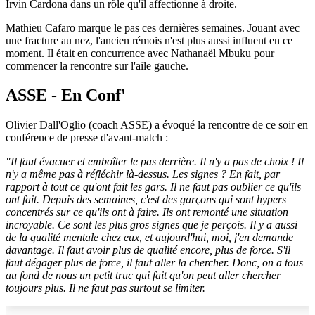
Irvin Cardona dans un rôle qu'il affectionne à droite.
Mathieu Cafaro marque le pas ces dernières semaines. Jouant avec
une fracture au nez, l'ancien rémois n'est plus aussi influent en ce
moment. Il était en concurrence avec Nathanaël Mbuku pour
commencer la rencontre sur l'aile gauche.
ASSE - En Conf'
Olivier Dall'Oglio (coach ASSE) a évoqué la rencontre de ce soir en
conférence de presse d'avant-match :
"Il faut évacuer et emboîter le pas derrière. Il n'y a pas de choix ! Il
n'y a même pas à réfléchir là-dessus. Les signes ? En fait, par
rapport à tout ce qu'ont fait les gars. Il ne faut pas oublier ce qu'ils
ont fait. Depuis des semaines, c'est des garçons qui sont hypers
concentrés sur ce qu'ils ont à faire. Ils ont remonté une situation
incroyable. Ce sont les plus gros signes que je perçois. Il y a aussi
de la qualité mentale chez eux, et aujourd'hui, moi, j'en demande
davantage. Il faut avoir plus de qualité encore, plus de force. S'il
faut dégager plus de force, il faut aller la chercher. Donc, on a tous
au fond de nous un petit truc qui fait qu'on peut aller chercher
toujours plus. Il ne faut pas surtout se limiter.