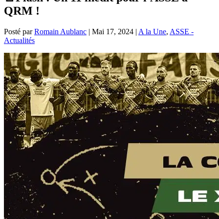
QRM !
Posté par
Romain Aublanc
|
Mai 17, 2024
|
A la Une
,
ASSE -
Actualités