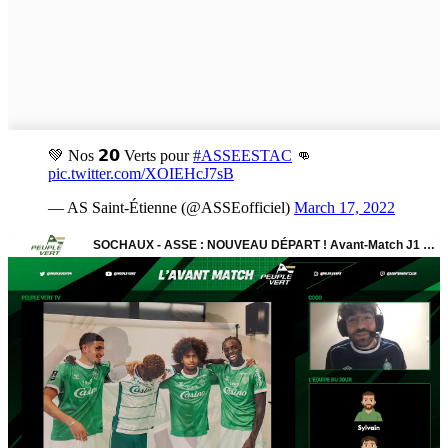
💚 Nos 𝟮𝟬 Verts pour
#ASSEESTAC
👊
pic.twitter.com/XOIEHcJ7sB
— AS Saint-Étienne (@ASSEofficiel)
March 17, 2022