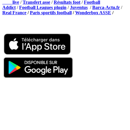
Foot
live
/
Transfert asse
/
Résultats foot
/
Football
Addict
/
Football Leagues plugin
/
Juventus
/
Barca-Actu.fr
/
Real France
/
Paris sportifs football
/
Wonderbox ASSE
/
Appli mobile
QUI SOMMES-NOUS ?
Actualités – ASSE – Foot
Peuple-Vert.fr est un site qui traite l’actualité de l’AS St-Etienne. Les
infos, le mercato, des exclus, les résultats, les classements, les
statistiques… Retrouvez tout ce qui concerne votre club de coeur !