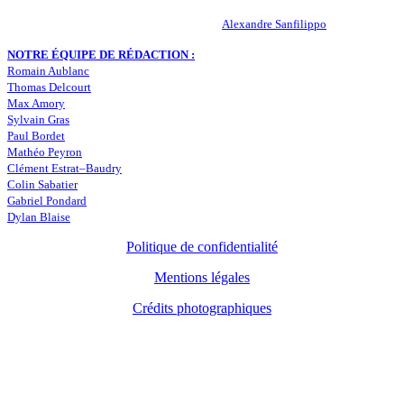
RESPONSABLE DE LA PUBLICATION :
Alexandre Sanfilippo
NOTRE ÉQUIPE DE RÉDACTION :
Romain Aublanc
Thomas Delcourt
Max Amory
Sylvain Gras
Paul Bordet
Mathéo Peyron
Clément Estrat–Baudry
Colin Sabatier
Gabriel Pondard
Dylan Blaise
Politique de confidentialité
Mentions légales
Crédits photographiques