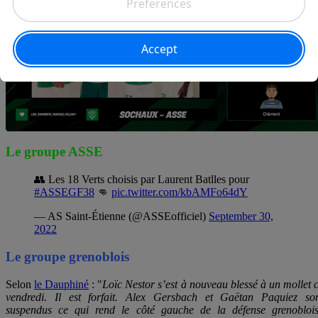
Le groupe ASSE
👥 Les 18 Verts choisis par Laurent Batlles pour
#ASSEGF38
👊
pic.twitter.com/kbAMFo64dY
— AS Saint-Étienne (@ASSEofficiel)
September 30,
2022
Le groupe grenoblois
Selon
le Dauphiné
: "
Loïc Nestor s’est à nouveau blessé à un mollet 
vendredi. Il est forfait. Alex Gersbach et Gaëtan Paquiez so
suspendus ce qui rend le côté gauche de la défense grenobloi