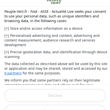
un résultat positif pour les 6 matchs à veni
avant la coupure "coupe du monde". Pou
ce match d'ouverture de la 10e journée d
ligue 2, Laurent Batlles a convoqué ses 1
hommes.
Sanctionné de 4 cartons jaunes lors des neuf premières journée
Jimmy Giraudon est absent du groupe stéphanois. En effet, 
défenseur central et joueur le plus utilisé de Laurent Batlles va purg
son match de suspension et ne pourra donc pas participer à la rencont
de demain. Pour le reste, Laurent Batlles a affirmé avoir l'intégralité 
son groupe disponible. Il devait donc faire des choix et ils ont été fait
En effet, il a décidé de se passer de Sow,
Aiki
, Gauthier et Moueff
pour cette rencontre de la 10e journée de L2. Cinq autres joueurs so
sous la menace d'une suspension en cas de carton jaune dema
(Pintor, Bouchouari, Mouton, Bakayoko, Maçon). Des informatio
qui pourraient avoir une incidence sur le onze de départ aligné !