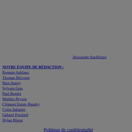
QUI SOMMES-NOUS ?
Actualités – ASSE – Foot
Peuple-Vert.fr est un site qui traite l’actualité de l’AS St-Etienne. Les
infos, le mercato, des exclus, les résultats, les classements, les
statistiques… Retrouvez tout ce qui concerne votre club de coeur !
RESPONSABLE DE LA PUBLICATION :
Alexandre Sanfilippo
NOTRE ÉQUIPE DE RÉDACTION :
Romain Aublanc
Thomas Delcourt
Max Amory
Sylvain Gras
Paul Bordet
Mathéo Peyron
Clément Estrat–Baudry
Colin Sabatier
Gabriel Pondard
Dylan Blaise
Politique de confidentialité