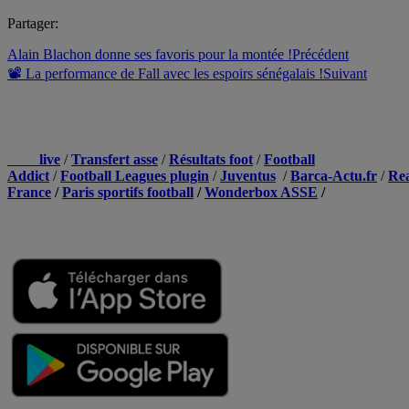
Partager:
Alain Blachon donne ses favoris pour la montée !
Précédent
📽 La performance de Fall avec les espoirs sénégalais !
Suivant
NOS PARTENAIRES
Foot
live
/
Transfert asse
/
Résultats foot
/
Football
Addict
/
Football Leagues plugin
/
Juventus
/
Barca-Actu.fr
/
Re
France
/
Paris sportifs football
/
Wonderbox ASSE
/
Appli mobile