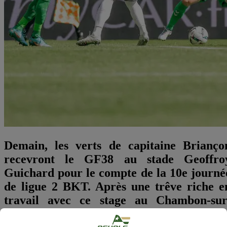
Demain, les verts de capitaine Brianço
recevront le GF38 au stade Geoffro
Guichard pour le compte de la 10e journé
de ligue 2 BKT. Après une trêve riche e
travail avec ce stage au Chambon-sur
Lignon, l'ensemble de l'équipe veut fair