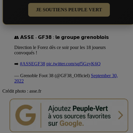
JE SOUTIENS PEUPLE VERT
👥 𝗔𝗦𝗦𝗘 - 𝗚𝗙𝟯𝟴 : 𝗹𝗲 𝗴𝗿𝗼𝘂𝗽𝗲 𝗴𝗿𝗲𝗻𝗼𝗯𝗹𝗼𝗶𝘀
Direction le Forez dès ce soir pour les 18 joueurs
convoqués !
➡️
#ASSEGF38
pic.twitter.com/sqf5GzyK6Q
— Grenoble Foot 38 (@GF38_Officiel)
September 30,
2022
Crédit photo : asse.fr